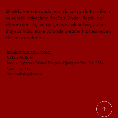
38 yılda hem dünyada hem de sektörde trendlerin
ve sürekli ihtiyaçların öncüsü Önder Plastik, her
dönem yenilikçi ve gelişmeye açık anlayışıyla her
ihtiyaca hitap etme yolunda üretime hız kesmeden
devam etmektedir.
info@onderplastik.com.tr
0312 395 42 44
İvedik Organize Sanayi Bölgesi Ağaçişleri San. Sit. 1354.
Cad. 117-119
Yenimahalle/Ankara