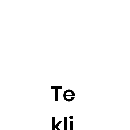
Te
kli