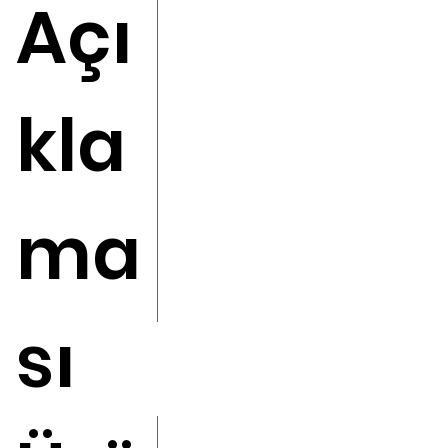
Açı
kla
ma
sı