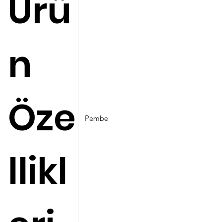
Ürü
n
Öze
Pembe
llikl