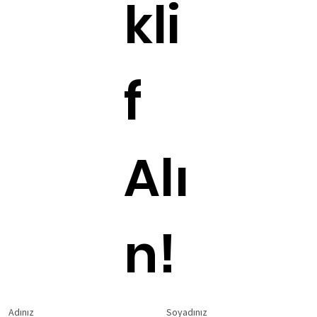
kli
f
Alı
n!
Adınız
Soyadınız