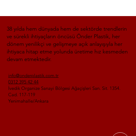
38 yılda hem dünyada hem de sektörde trendlerin
ve sürekli ihtiyaçların öncüsü Önder Plastik, her
dönem yenilikçi ve gelişmeye açık anlayışıyla her
ihtiyaca hitap etme yolunda üretime hız kesmeden
devam etmektedir.
info@onderplastik.com.tr
0312 395 42 44
İvedik Organize Sanayi Bölgesi Ağaçişleri San. Sit. 1354.
Cad. 117-119
Yenimahalle/Ankara