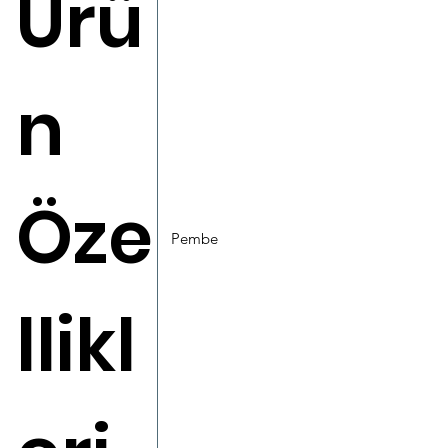
Ürü
n
Öze
Pembe
llikl