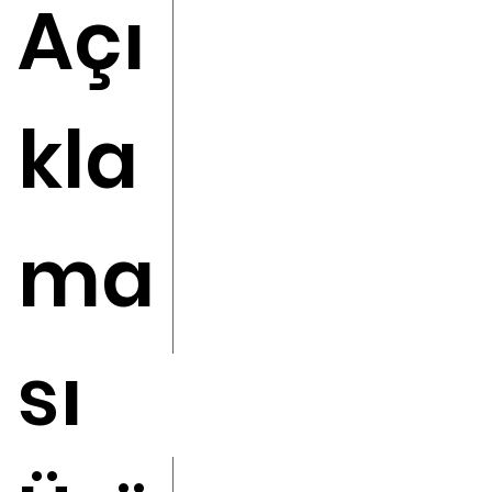
Açı
kla
ma
sı