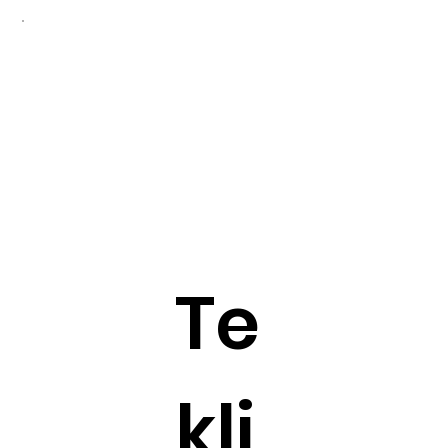
Te
kli