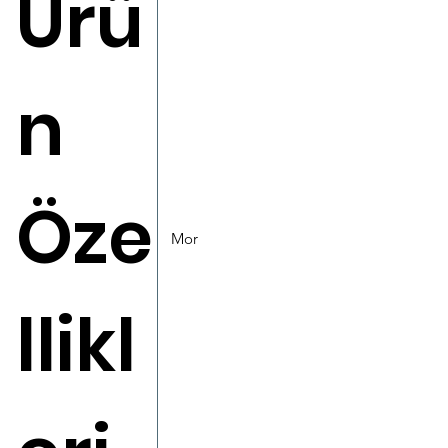
Ürü
n
Öze
Mor
llikl