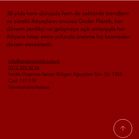
38 yılda hem dünyada hem de sektörde trendlerin
ve sürekli ihtiyaçların öncüsü Önder Plastik, her
dönem yenilikçi ve gelişmeye açık anlayışıyla her
ihtiyaca hitap etme yolunda üretime hız kesmeden
devam etmektedir.
info@onderplastik.com.tr
0312 395 42 44
İvedik Organize Sanayi Bölgesi Ağaçişleri San. Sit. 1354.
Cad. 117-119
Yenimahalle/Ankara