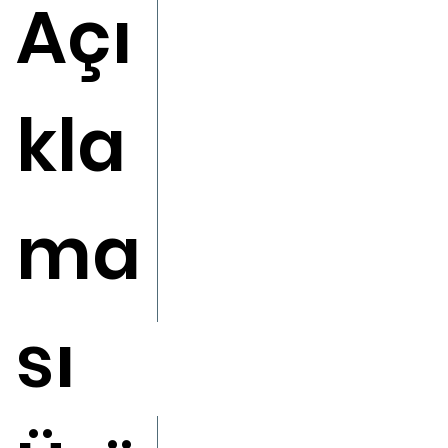
Açı
kla
ma
sı