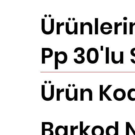
Ürünleri
Pp 30'lu
Ürün Ko
Barkod 