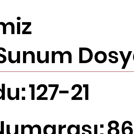
miz
 Sunum Dosya
du:
127-21
Numarası:
86