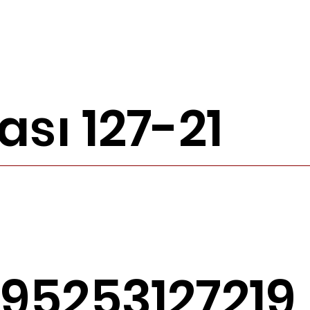
sı 127-21
95253127219