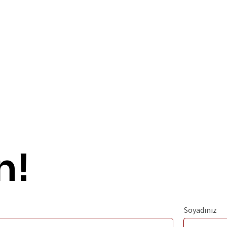
n!
Soyadınız