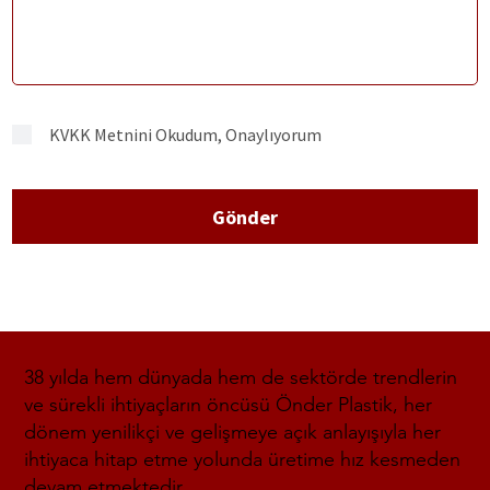
KVKK Metnini Okudum, Onaylıyorum
Gönder
38 yılda hem dünyada hem de sektörde trendlerin
ve sürekli ihtiyaçların öncüsü Önder Plastik, her
dönem yenilikçi ve gelişmeye açık anlayışıyla her
ihtiyaca hitap etme yolunda üretime hız kesmeden
devam etmektedir.