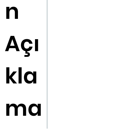
n
Açı
kla
ma