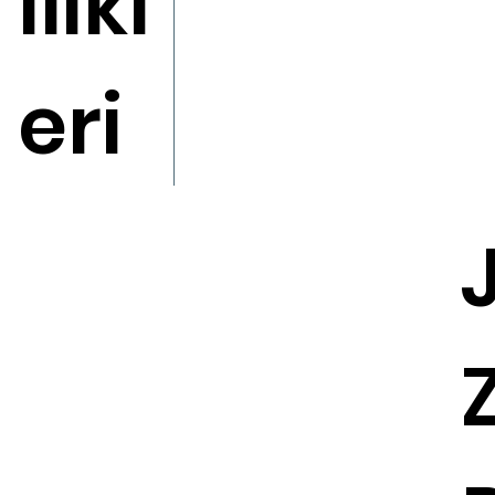
llikl
eri