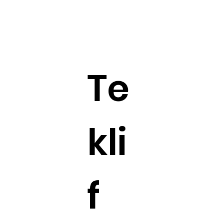
Te
kli
f