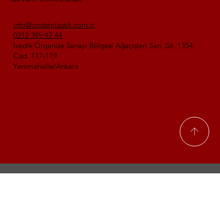
info@onderplastik.com.tr
0312 395 42 44
İvedik Organize Sanayi Bölgesi Ağaçişleri San. Sit. 1354.
Cad. 117-119
Yenimahalle/Ankara