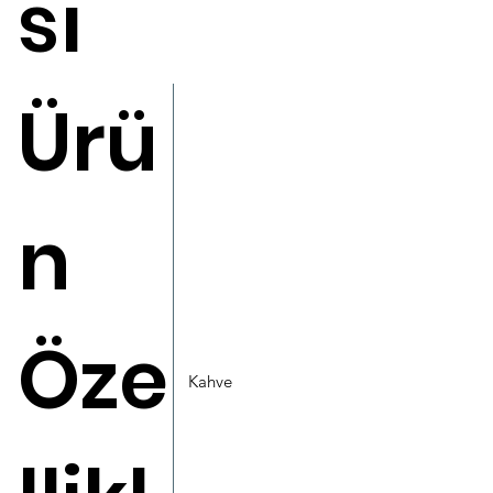
sı
Ürü
n
Öze
Kahve