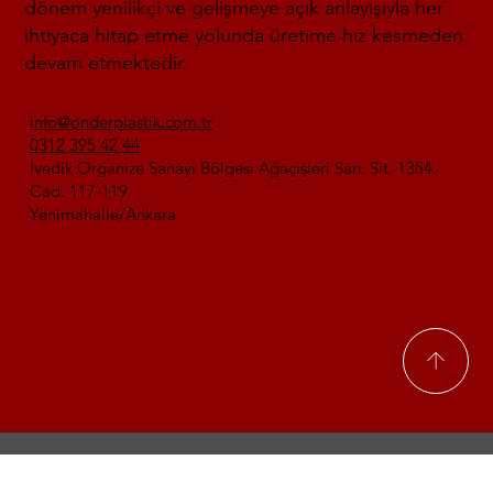
dönem yenilikçi ve gelişmeye açık anlayışıyla her
ihtiyaca hitap etme yolunda üretime hız kesmeden
devam etmektedir.
info@onderplastik.com.tr
0312 395 42 44
İvedik Organize Sanayi Bölgesi Ağaçişleri San. Sit. 1354.
Cad. 117-119
Yenimahalle/Ankara