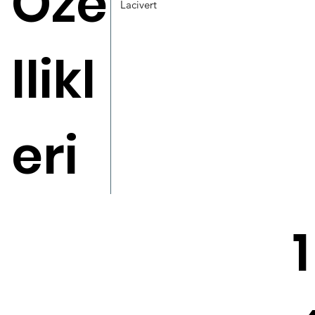
Öze
Lacivert
llikl
eri
1