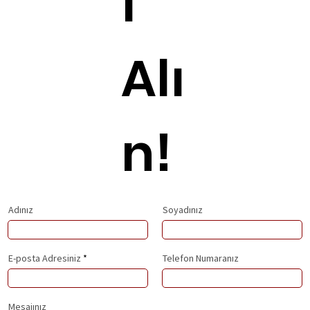
f
Alı
n!
Adınız
Soyadınız
E-posta Adresiniz
Telefon Numaranız
Mesajınız