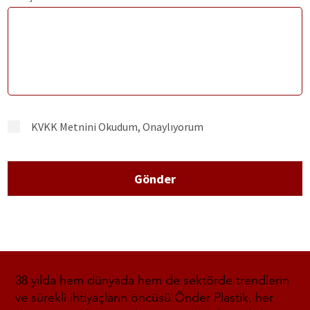
KVKK Metnini Okudum, Onaylıyorum
Gönder
38 yılda hem dünyada hem de sektörde trendlerin
ve sürekli ihtiyaçların öncüsü Önder Plastik, her