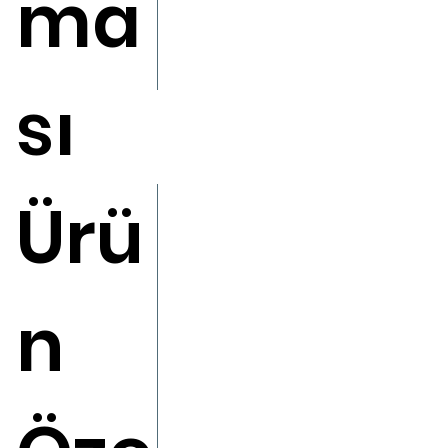
ma
sı
Ürü
n