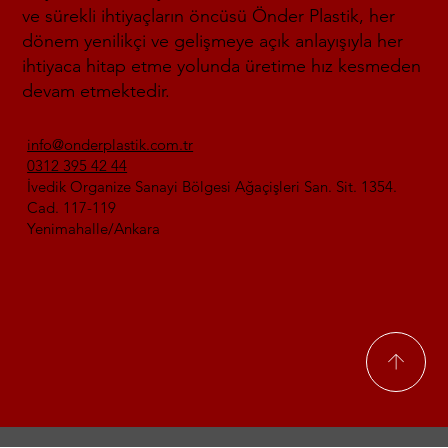
ve sürekli ihtiyaçların öncüsü Önder Plastik, her
dönem yenilikçi ve gelişmeye açık anlayışıyla her
ihtiyaca hitap etme yolunda üretime hız kesmeden
devam etmektedir.
info@onderplastik.com.tr
0312 395 42 44
İvedik Organize Sanayi Bölgesi Ağaçişleri San. Sit. 1354.
Cad. 117-119
Yenimahalle/Ankara