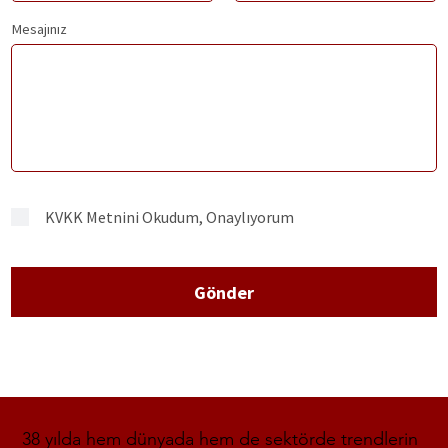
Mesajınız
KVKK Metnini Okudum, Onaylıyorum
Gönder
38 yılda hem dünyada hem de sektörde trendlerin