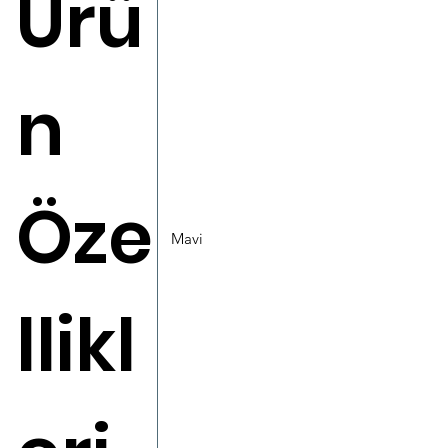
Ürü
n
Öze
Mavi
llikl