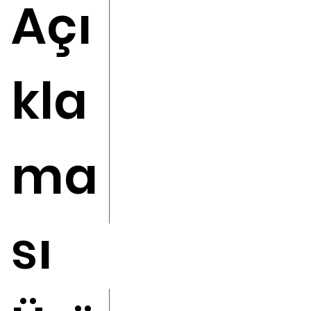
Açı
kla
ma
sı