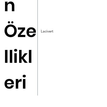
n
Öze
Lacivert
llikl
eri