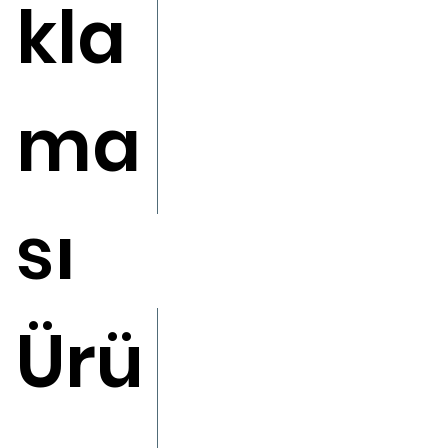
kla
ma
sı
Ürü