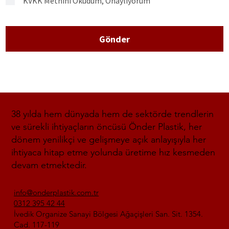
KVKK Metnini Okudum, Onaylıyorum
Gönder
38 yılda hem dünyada hem de sektörde trendlerin
ve sürekli ihtiyaçların öncüsü Önder Plastik, her
dönem yenilikçi ve gelişmeye açık anlayışıyla her
ihtiyaca hitap etme yolunda üretime hız kesmeden
devam etmektedir.
info@onderplastik.com.tr
0312 395 42 44
İvedik Organize Sanayi Bölgesi Ağaçişleri San. Sit. 1354.
Cad. 117-119