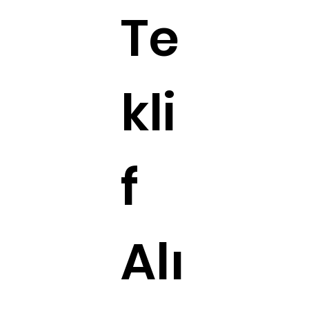
Te
kli
f
Alı