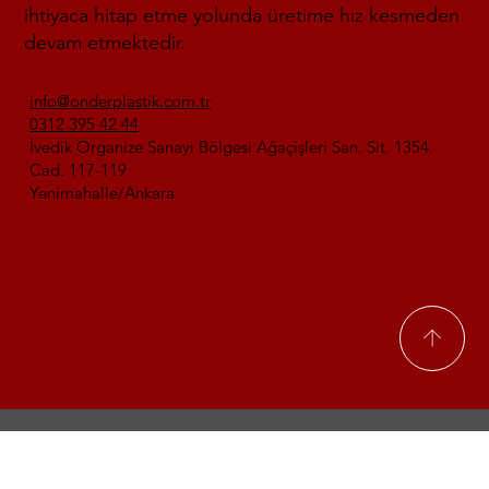
ihtiyaca hitap etme yolunda üretime hız kesmeden
devam etmektedir.
info@onderplastik.com.tr
0312 395 42 44
İvedik Organize Sanayi Bölgesi Ağaçişleri San. Sit. 1354.
Cad. 117-119
Yenimahalle/Ankara