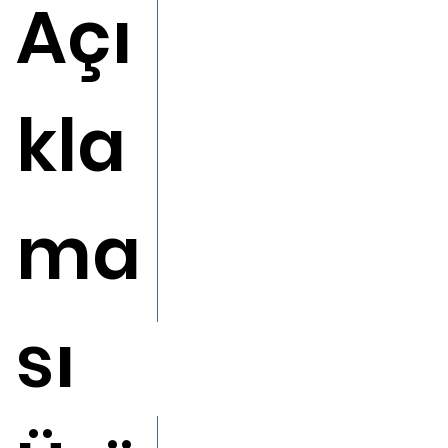
Açı
kla
ma
sı