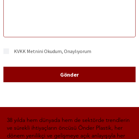
KVKK Metnini Okudum, Onaylıyorum
Gönder
38 yılda hem dünyada hem de sektörde trendlerin
ve sürekli ihtiyaçların öncüsü Önder Plastik, her
dönem yenilikçi ve gelişmeye açık anlayışıyla her