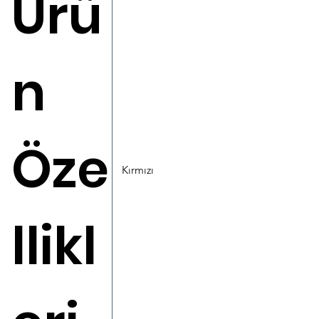
Ürü
n
Öze
Kırmızı
llikl