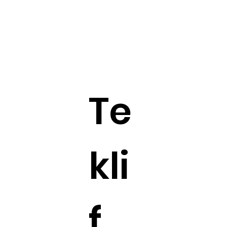
Te
kli
f