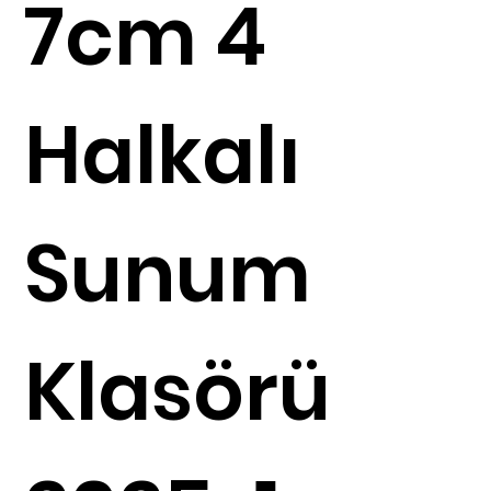
7cm 4
Halkalı
Sunum
Klasörü