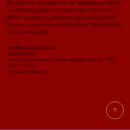
38 yılda hem dünyada hem de sektörde trendlerin
ve sürekli ihtiyaçların öncüsü Önder Plastik, her
dönem yenilikçi ve gelişmeye açık anlayışıyla her
ihtiyaca hitap etme yolunda üretime hız kesmeden
devam etmektedir.
info@onderplastik.com.tr
0312 395 42 44
İvedik Organize Sanayi Bölgesi Ağaçişleri San. Sit. 1354.
Cad. 117-119
Yenimahalle/Ankara