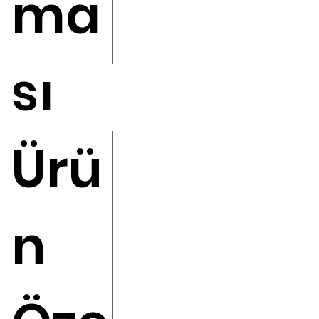
ma
sı
Ürü
n