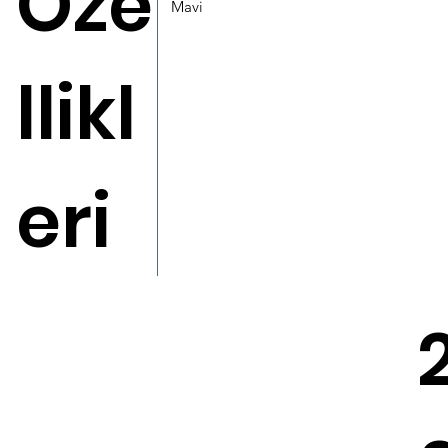
Öze
Mavi
llikl
eri