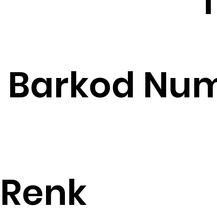
1
Barkod Num
Renk