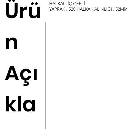
Ürü
HALKALI İÇ CEPLİ
YAPRAK : 520 HALKA KALINLIĞI : 52MM
n
Açı
kla