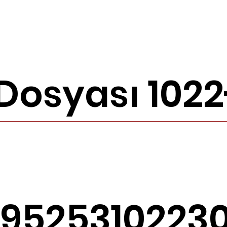
Dosyası 1022
9525310223