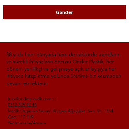
Gönder
38 yılda hem dünyada hem de sektörde trendlerin
ve sürekli ihtiyaçların öncüsü Önder Plastik, her
dönem yenilikçi ve gelişmeye açık anlayışıyla her
ihtiyaca hitap etme yolunda üretime hız kesmeden
devam etmektedir.
info@onderplastik.com.tr
0312 395 42 44
İvedik Organize Sanayi Bölgesi Ağaçişleri San. Sit. 1354.
Cad. 117-119
Yenimahalle/Ankara