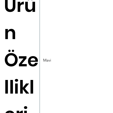
Ürü
n
Öze
Mavi
llikl