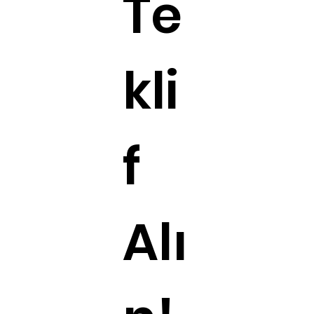
Te
kli
f
Alı