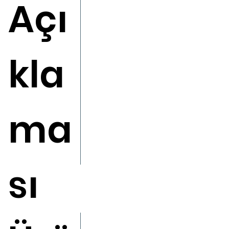
Açı
kla
ma
sı