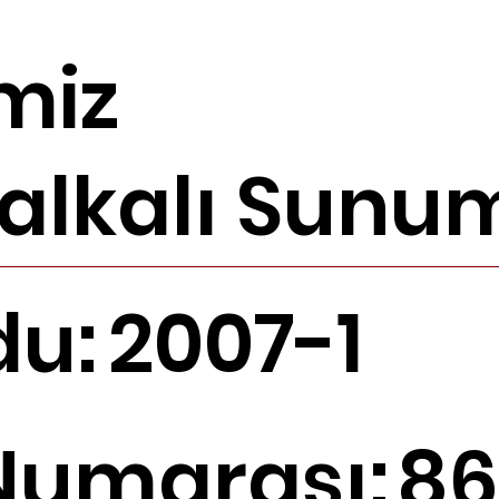
miz
alkalı Sunum
du:
2007-1
Numarası:
86