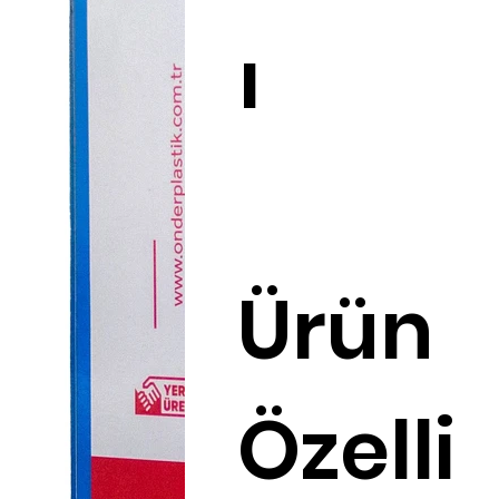
ı
Ürün
Özelli