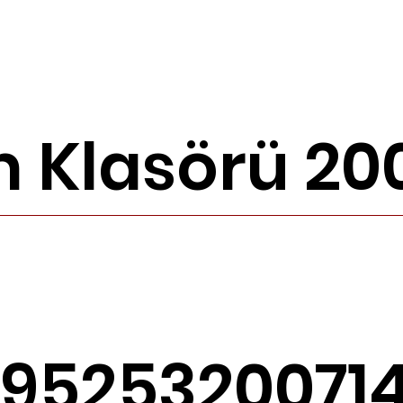
 Klasörü 20
9525320071