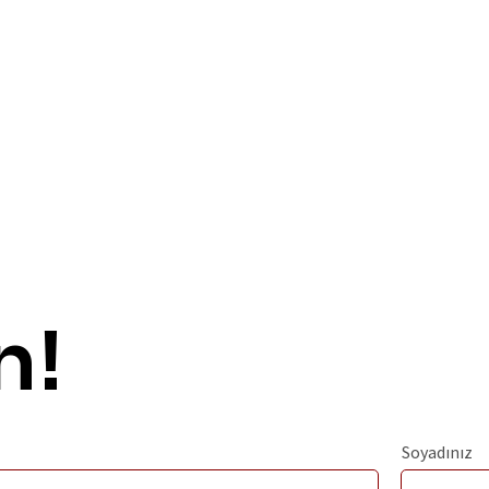
n!
Soyadınız