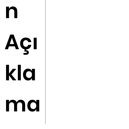
n
Açı
kla
ma