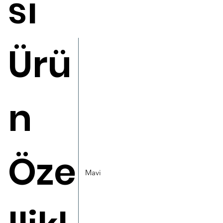
sı
Ürü
n
Öze
Mavi