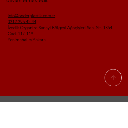
devam etmektedir.
info@onderplastik.com.tr
0312 395 42 44
İvedik Organize Sanayi Bölgesi Ağaçişleri San. Sit. 1354.
Cad. 117-119
Yenimahalle/Ankara