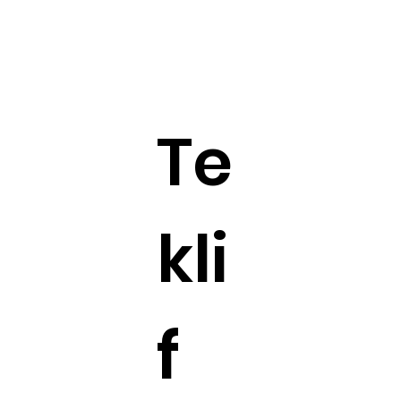
Te
kli
f