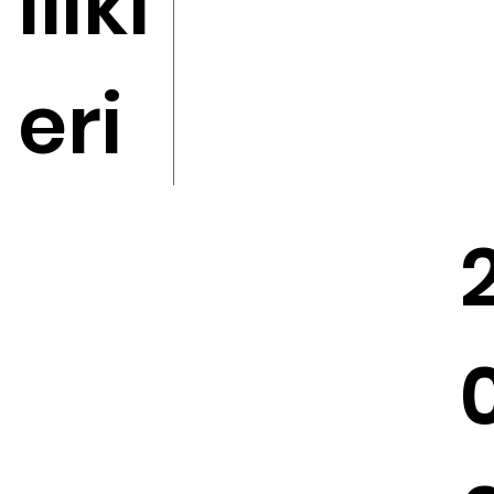
llikl
eri