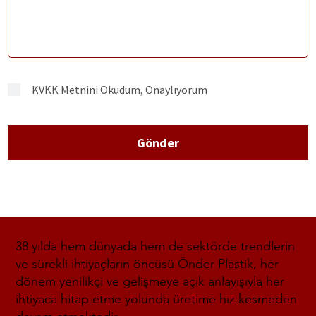
KVKK Metnini Okudum, Onaylıyorum
Gönder
38 yılda hem dünyada hem de sektörde trendlerin
ve sürekli ihtiyaçların öncüsü Önder Plastik, her
dönem yenilikçi ve gelişmeye açık anlayışıyla her
ihtiyaca hitap etme yolunda üretime hız kesmeden