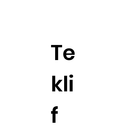
Te
kli
f