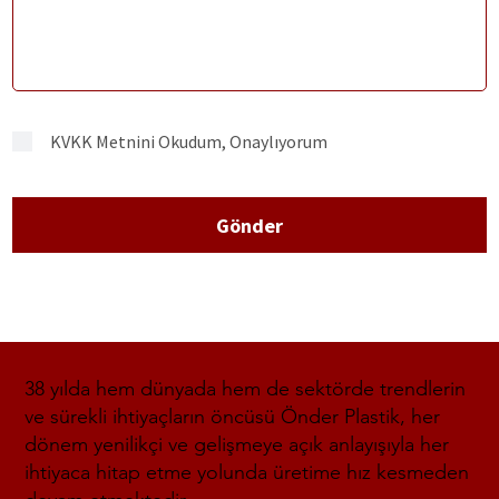
KVKK Metnini Okudum, Onaylıyorum
Gönder
38 yılda hem dünyada hem de sektörde trendlerin
ve sürekli ihtiyaçların öncüsü Önder Plastik, her
dönem yenilikçi ve gelişmeye açık anlayışıyla her
ihtiyaca hitap etme yolunda üretime hız kesmeden