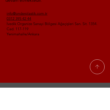
devam etmektedir.
info@onderplastik.com.tr
0312 395 42 44
İvedik Organize Sanayi Bölgesi Ağaçişleri San. Sit. 1354.
Cad. 117-119
Yenimahalle/Ankara