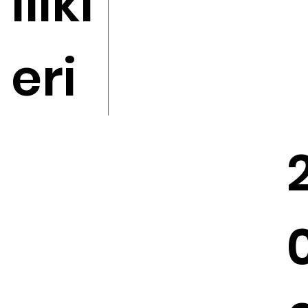
llikl
eri