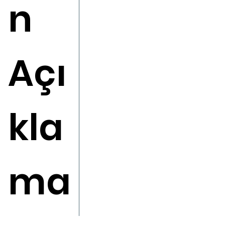
n
Açı
kla
ma