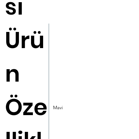
sı
Ürü
n
Öze
Mavi