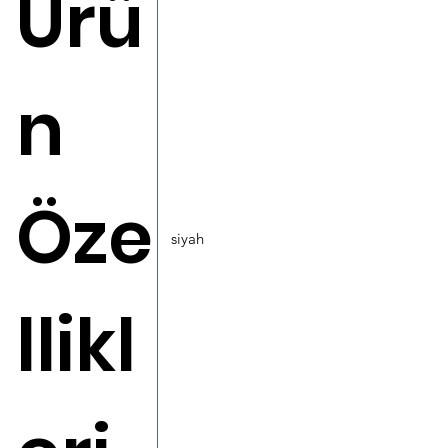
Ürü
n
Öze
siyah
llikl