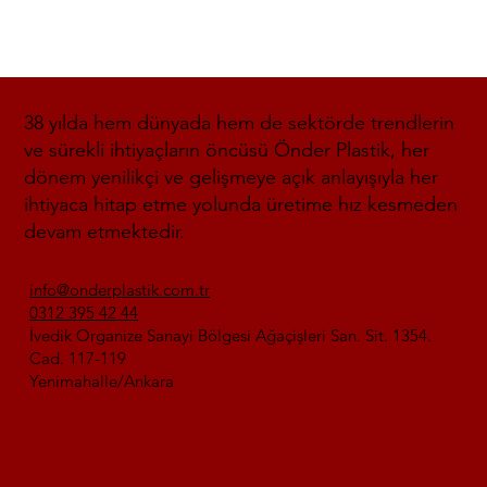
38 yılda hem dünyada hem de sektörde trendlerin
ve sürekli ihtiyaçların öncüsü Önder Plastik, her
dönem yenilikçi ve gelişmeye açık anlayışıyla her
ihtiyaca hitap etme yolunda üretime hız kesmeden
devam etmektedir.
info@onderplastik.com.tr
0312 395 42 44
İvedik Organize Sanayi Bölgesi Ağaçişleri San. Sit. 1354.
Cad. 117-119
Yenimahalle/Ankara