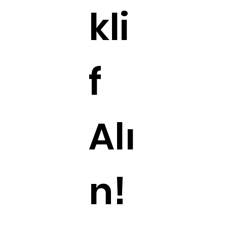
kli
f
Alı
n!