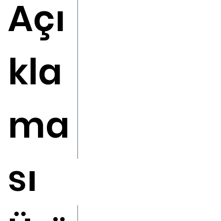
Açı
kla
ma
sı