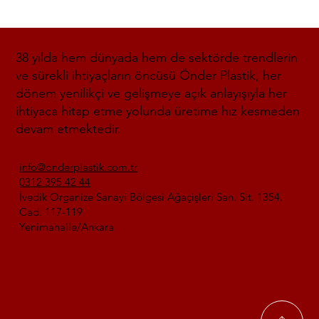
38 yılda hem dünyada hem de sektörde trendlerin
ve sürekli ihtiyaçların öncüsü Önder Plastik, her
dönem yenilikçi ve gelişmeye açık anlayışıyla her
ihtiyaca hitap etme yolunda üretime hız kesmeden
devam etmektedir.
info@onderplastik.com.tr
0312 395 42 44
İvedik Organize Sanayi Bölgesi Ağaçişleri San. Sit. 1354.
Cad. 117-119
Yenimahalle/Ankara