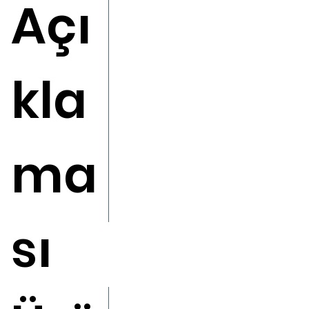
Açı
kla
ma
sı