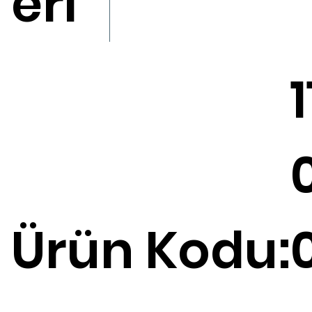
eri
1
Ürün Kodu: