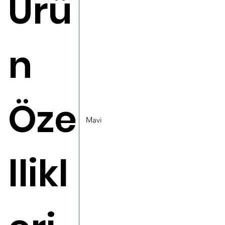
Ürü
n
Öze
Mavi
llikl