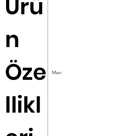
Ürü
n
Öze
Mavi
llikl