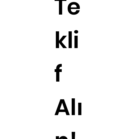
Te
kli
f
Alı