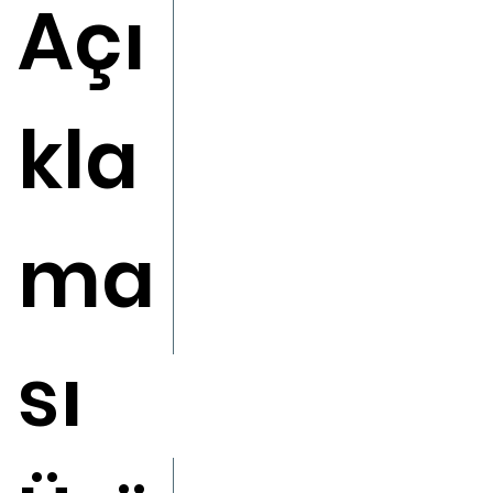
Açı
kla
ma
sı