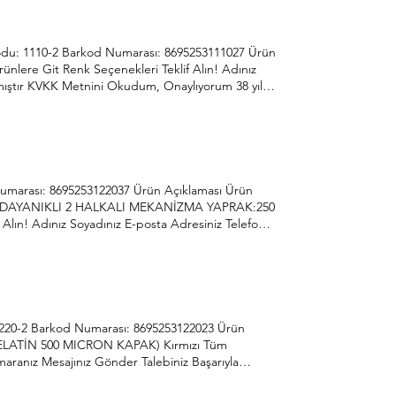
du: 1110-2 Barkod Numarası: 8695253111027 Ürün
lere Git Renk Seçenekleri Teklif Alın! Adınız
nmıştır KVKK Metnini Okudum, Onaylıyorum 38 yılda
 dönem yenilikçi ve gelişmeye açık anlayışıyla her
com.tr 0312 395 42 44 İvedik Organize Sanayi
umarası: 8695253122037 Ürün Açıklaması Ürün
AYA DAYANIKLI 2 HALKALI MEKANİZMA YAPRAK:250
ın! Adınız Soyadınız E-posta Adresiniz Telefon
lıyorum 38 yılda hem dünyada hem de sektörde
çık anlayışıyla her ihtiyaca hitap etme yolunda
Organize Sanayi Bölgesi Ağaçişleri San. Sit.
220-2 Barkod Numarası: 8695253122023 Ürün
JELATİN 500 MICRON KAPAK) Kırmızı Tüm
maranız Mesajınız Gönder Talebiniz Başarıyla
ndlerin ve sürekli ihtiyaçların öncüsü Önder
nda üretime hız kesmeden devam etmektedir.