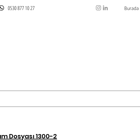
0530 877 10 27
a
Ürünlerimiz
Özel Üretimler
İletişim
num Dosyası 1300-2