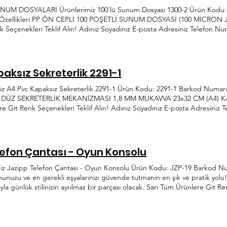
UM DOSYALARI Ürünlerimiz 100'lü Sunum Dosyası 1300-2 Ürün Kodu: 
n Özellikleri PP ÖN CEPLİ 100 POŞETLİ SUNUM DOSYASI (100 MICRON
k Seçenekleri Teklif Alın! Adınız Soyadınız E-posta Adresiniz Telefon Nu
Metnini Okudum, Onaylıyorum 38 yılda hem dünyada hem de sektörde tre
em yenilikçi ve gelişmeye açık anlayışıyla her ihtiyaca hitap etme yolu
k.com.tr 0312 395 42 44 İvedik Organize Sanayi Bölgesi Ağaçişleri San. 
aksız Sekreterlik 2291-1
z A4 Pvc Kapaksız Sekreterlik 2291-1 Ürün Kodu: 2291-1 Barkod Numara
KEL DÜZ SEKRETERLİK MEKANİZMASI 1,8 MM MUKAVVA 23x32 CM (A4) 
e Git Renk Seçenekleri Teklif Alın! Adınız Soyadınız E-posta Adresiniz 
ştır KVKK Metnini Okudum, Onaylıyorum 38 yılda hem dünyada hem de sek
er dönem yenilikçi ve gelişmeye açık anlayışıyla her ihtiyaca hitap et
k.com.tr 0312 395 42 44 İvedik Organize Sanayi Bölgesi Ağaçişleri San. 
lefon Çantası - Oyun Konsolu
miz Jazipp Telefon Çantası - Oyun Konsolu Ürün Kodu: JZP-19 Barkod N
onunuzu ve en gerekli eşyalarınızı güvende tutmanın en şık ve pratik yolu
la günlük stilinizin ayrılmaz bir parçası olacak. Sarı Tüm Ürünlere Git Re
Telefon Numaranız Mesajınız Gönder Talebiniz Başarıyla Alınmıştır KVK
ektörde trendlerin ve sürekli ihtiyaçların öncüsü Önder Plastik, her döne
tme yolunda üretime hız kesmeden devam etmektedir. info@onderplastik.
ri San. Sit. 1354. Cad. 117-119 Yenimahalle/Ankara