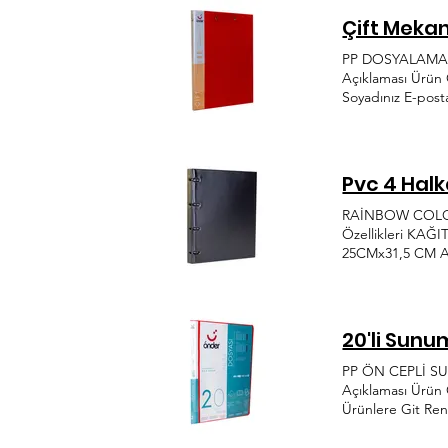
Çift Meka
PP DOSYALAMA ÜR
Açıklaması Ürün 
Soyadınız E-post
hem dünyada hem 
ihtiyaca hitap e
Bölgesi Ağaçişle
Pvc 4 Halk
RAİNBOW COLORS 
Özellikleri KA
25CMx31,5 CM A4 
Numaranız Mesaj
trendlerin ve sür
üretime hız kesm
1354. Cad. 117-1
20'li Sunu
PP ÖN CEPLİ SUN
Açıklaması Ürü
Ürünlere Git Ren
Alınmıştır KVKK 
Plastik, her dön