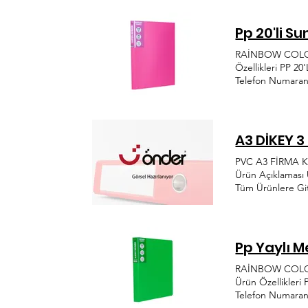
info@onderplasti
Pp 20'li S
RAİNBOW COLORS 
Özellikleri PP 2
Telefon Numaran
sektörde trendler
yolunda üretime 
Sit. 1354. Cad. 
A3 DİKEY 3
PVC A3 FİRMA KL
Ürün Açıklaması
Tüm Ürünlere Git
Alınmıştır KVKK 
Plastik, her dön
info@onderplasti
Pp Yaylı 
RAİNBOW COLORS 
Ürün Özellikleri
Telefon Numaran
sektörde trendler