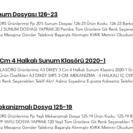
k.com.tr 0312 395 42 44 İvedik Organize Sanayi Bölgesi Ağaçişleri San. 
unum Dosyası 126-23
Ürünlerimiz Pp 20'li Sunum Dosyası 126-23 Ürün Kodu: 126-23 Barko
0'Lİ SUNUM DOSYASI YAPRAK:20 Pembe Tüm Ürünlere Git Renk Seçenekleri
ız Mesajınız Gönder Talebiniz Başarıyla Alınmıştır KVKK Metnini Okud
in ve sürekli ihtiyaçların öncüsü Önder Plastik, her dönem yenilikçi ve ge
hız kesmeden devam etmektedir. info@onderplastik.com.tr 0312 395 42 4
117-119 Yenimahalle/Ankara
 Cm 4 Halkalı Sunum Klasörü 2020-1
ASÖRÜ Ürünlerimiz A3 DİKEY 3 Cm 4 Halkalı Sunum Klasörü 2020-1 Ür
 Ürün Özellikleri A3 DİKEY SIRT: 3 CM. MEKANİZMA : 4 HALKALI İÇ C
 Renk Seçenekleri Teklif Alın! Adınız Soyadınız E-posta Adresiniz Telefo
Metnini Okudum, Onaylıyorum 38 yılda hem dünyada hem de sektörde tre
em yenilikçi ve gelişmeye açık anlayışıyla her ihtiyaca hitap etme yolu
k.com.tr 0312 395 42 44 İvedik Organize Sanayi Bölgesi Ağaçişleri San. 
Mekanizmalı Dosya 125-19
Ürünlerimiz Pp Yaylı Mekanizmalı Dosya 125-19 Ürün Kodu: 125-19 B
 PP YAYLI DOSYA YAPRAK:120 Yeşil Tüm Ürünlere Git Renk Seçenekleri Tek
ız Mesajınız Gönder Talebiniz Başarıyla Alınmıştır KVKK Metnini Okud
in ve sürekli ihtiyaçların öncüsü Önder Plastik, her dönem yenilikçi ve ge