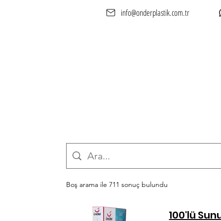
info@onderplastik.com.tr
Anasayfa
Hakkımızd
Boş arama ile 711 sonuç bulundu
100'lü Su