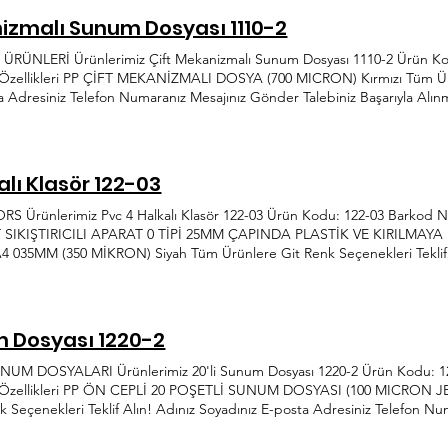
nizmalı Sunum Dosyası 1110-2
ÜNLERİ Ürünlerimiz Çift Mekanizmalı Sunum Dosyası 1110-2 Ürün Ko
Özellikleri PP ÇİFT MEKANİZMALI DOSYA (700 MICRON) Kırmızı Tüm Ürün
a Adresiniz Telefon Numaranız Mesajınız Gönder Talebiniz Başarıyla Alı
de sektörde trendlerin ve sürekli ihtiyaçların öncüsü Önder Plastik, her
tme yolunda üretime hız kesmeden devam etmektedir. info@onderplastik.
ri San. Sit. 1354. Cad. 117-119 Yenimahalle/Ankara
alı Klasör 122-03
Ürünlerimiz Pvc 4 Halkalı Klasör 122-03 Ürün Kodu: 122-03 Barkod N
ĞIT SIKIŞTIRICILI APARAT 0 TİPİ 25MM ÇAPINDA PLASTİK VE KIRILM
035MM (350 MİKRON) Siyah Tüm Ürünlere Git Renk Seçenekleri Teklif Al
ınız Gönder Talebiniz Başarıyla Alınmıştır KVKK Metnini Okudum, Onay
ekli ihtiyaçların öncüsü Önder Plastik, her dönem yenilikçi ve gelişmeye a
eden devam etmektedir. info@onderplastik.com.tr 0312 395 42 44 İvedik 
19 Yenimahalle/Ankara
m Dosyası 1220-2
UM DOSYALARI Ürünlerimiz 20'li Sunum Dosyası 1220-2 Ürün Kodu: 1
n Özellikleri PP ÖN CEPLİ 20 POŞETLİ SUNUM DOSYASI (100 MICRON 
k Seçenekleri Teklif Alın! Adınız Soyadınız E-posta Adresiniz Telefon Nu
Metnini Okudum, Onaylıyorum 38 yılda hem dünyada hem de sektörde tre
em yenilikçi ve gelişmeye açık anlayışıyla her ihtiyaca hitap etme yolu