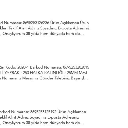
Sit. 1354. Cad. 117-119 Yenimahalle/Ankara
d Numarası: 8695253126236 Ürün Açıklaması Ürün
 Teklif Alın! Adınız Soyadınız E-posta Adresiniz
um, Onaylıyorum 38 yılda hem dünyada hem de
lişmeye açık anlayışıyla her ihtiyaca hitap etme
4 İvedik Organize Sanayi Bölgesi Ağaçişleri San.
ün Kodu: 2020-1 Barkod Numarası: 8695253202015
EPLİ YAPRAK : 250 HALKA KALINLIĞI : 25MM Mavi
n Numaranız Mesajınız Gönder Talebiniz Başarıyla
ndlerin ve sürekli ihtiyaçların öncüsü Önder
nda üretime hız kesmeden devam etmektedir.
Sit. 1354. Cad. 117-119 Yenimahalle/Ankara
arkod Numarası: 8695253125192 Ürün Açıklaması
lif Alın! Adınız Soyadınız E-posta Adresiniz
um, Onaylıyorum 38 yılda hem dünyada hem de
lişmeye açık anlayışıyla her ihtiyaca hitap etme