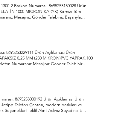
1300-2 Barkod Numarası: 8695253130028 Ürün
 JELATİN 1000 MICRON KAPAK) Kırmızı Tüm
maranız Mesajınız Gönder Talebiniz Başarıyla
ndlerin ve sürekli ihtiyaçların öncüsü Önder
nda üretime hız kesmeden devam etmektedir.
Sit. 1354. Cad. 117-119 Yenimahalle/Ankara
sı: 8695253229111 Ürün Açıklaması Ürün
KAPAKSIZ 0,25 MM (250 MİKRON)PVC YAPRAK:100
Telefon Numaranız Mesajınız Gönder Talebiniz
törde trendlerin ve sürekli ihtiyaçların öncüsü
me yolunda üretime hız kesmeden devam etmektedir.
Sit. 1354. Cad. 117-119 Yenimahalle/Ankara
umarası: 8695253000192 Ürün Açıklaması Ürün
! Jazipp Telefon Çantası, modern baskıları ve
nk Seçenekleri Teklif Alın! Adınız Soyadınız E-
K Metnini Okudum, Onaylıyorum 38 yılda hem
m yenilikçi ve gelişmeye açık anlayışıyla her
com.tr 0312 395 42 44 İvedik Organize Sanayi