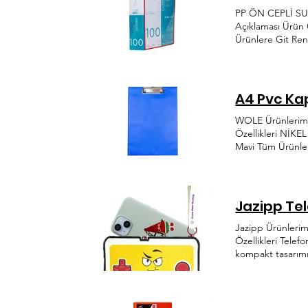
PP ÖN CEPLİ SUN
Açıklaması Ürü
Ürünlere Git Ren
Alınmıştır KVKK 
Plastik, her dön
info@onderplasti
A4 Pvc Kap
WOLE Ürünlerimi
Özellikleri Nİ
Mavi Tüm Ürünler
Başarıyla Alınmı
Önder Plastik, h
info@onderplasti
Jazipp Te
Jazipp Ürünleri
Özellikleri Telef
kompakt tasarımıy
posta Adresiniz 
dünyada hem de s
ihtiyaca hitap e
Bölgesi Ağaçişle