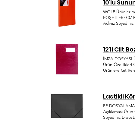
10'lu Sunu
WOLE Ürünlerimiz
POŞETLER 0.07 M
Adınız Soyadınız
38 yılda hem dün
anlayışıyla her 
Organize Sanayi 
12'li Cilt 
İMZA DOSYASI Ürü
Ürün Özellikl
Ürünlere Git Ren
Alınmıştır KVKK 
Plastik, her dön
info@onderplasti
Lastikli Kö
PP DOSYALAMA ÜR
Açıklaması Ürün
Soyadınız E-post
hem dünyada hem 
ihtiyaca hitap e
Bölgesi Ağaçişle