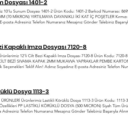
m Dosyası 1401-2
 10'lu Sunum Dosyası 1401-2 Ürün Kodu: 1401-2 Barkod Numarası: 8695
M (70 MİKRON) YIRTILMAYA DAYANIKLI İKİ KAT İÇ POŞETLER Kırmızı Tüm
 E-posta Adresiniz Telefon Numaranız Mesajınız Gönder Talebiniz Başar
yada hem de sektörde trendlerin ve sürekli ihtiyaçların öncüsü Önder Pl
ihtiyaca hitap etme yolunda üretime hız kesmeden devam etmektedir. inf
Bölgesi Ağaçişleri San. Sit. 1354. Cad. 117-119 Yenimahalle/Ankara
Bezi Kapaklı Imza Dosyası 7120-8
nlerimiz 12'li Cilt Bezi Kapaklı Imza Dosyası 7120-8 Ürün Kodu: 7120
eri CİLT BEZİ SIVAMA KAPAK 2MM MUKAVVA YAPRAKLAR PEMBE KART
k Seçenekleri Teklif Alın! Adınız Soyadınız E-posta Adresiniz Telefon Nu
Metnini Okudum, Onaylıyorum 38 yılda hem dünyada hem de sektörde tre
em yenilikçi ve gelişmeye açık anlayışıyla her ihtiyaca hitap etme yolu
k.com.tr 0312 395 42 44 İvedik Organize Sanayi Bölgesi Ağaçişleri San. 
rüklü Dosya 1113-3
ÜNLERİ Ürünlerimiz Lastikli Körüklü Dosya 1113-3 Ürün Kodu: 1113-
 Özellikleri PP LASTİKLİ KÖRÜKLÜ DOSYA (500 MICRON) Siyah Tüm Ürünle
a Adresiniz Telefon Numaranız Mesajınız Gönder Talebiniz Başarıyla Alı
de sektörde trendlerin ve sürekli ihtiyaçların öncüsü Önder Plastik, her
tme yolunda üretime hız kesmeden devam etmektedir. info@onderplastik.
ri San. Sit. 1354. Cad. 117-119 Yenimahalle/Ankara