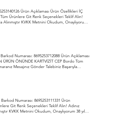
253140126 Ürün Açıklaması Ürün Özellikleri İÇ
 Ürünlere Git Renk Seçenekleri Teklif Alın!
ıyla Alınmıştır KVKK Metnini Okudum, Onaylıyorum
astik, her dönem yenilikçi ve gelişmeye açık
o@onderplastik.com.tr 0312 395 42 44 İvedik
-8 Barkod Numarası: 8695253712088 Ürün Açıklaması
ON ÜRÜN ÖNÜNDE KARTVİZİT CEP Bordo Tüm
maranız Mesajınız Gönder Talebiniz Başarıyla
ndlerin ve sürekli ihtiyaçların öncüsü Önder
nda üretime hız kesmeden devam etmektedir.
Sit. 1354. Cad. 117-119 Yenimahalle/Ankara
3 Barkod Numarası: 8695253111331 Ürün
re Git Renk Seçenekleri Teklif Alın! Adınız
nmıştır KVKK Metnini Okudum, Onaylıyorum 38 yılda
 dönem yenilikçi ve gelişmeye açık anlayışıyla her
com.tr 0312 395 42 44 İvedik Organize Sanayi